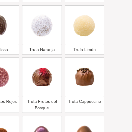
lissa
Trufa Naranja
Trufa Limón
tos Rojos
Trufa Frutos del
Trufa Cappuccino
Bosque