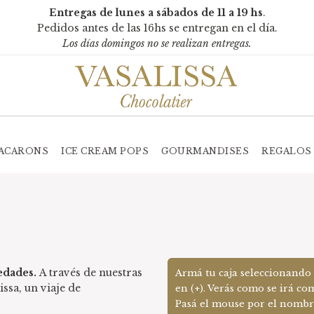
Entregas de lunes a sábados de 11 a 19 hs
.
Pedidos antes de las 16hs se entregan en el día.
Los días domingos no se realizan entregas.
ACARONS
ICE CREAM POPS
GOURMANDISES
REGALOS
edades.
A través de nuestras
Armá tu caja seleccionando 
issa, un viaje de
en (+). Verás como se irá co
Pasá el mouse por el nombre