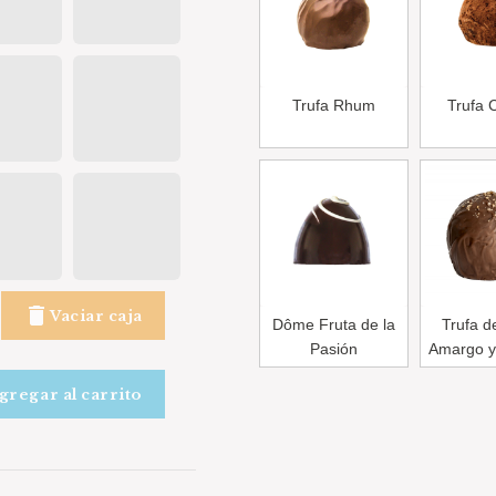
Trufa Rhum
Trufa 
delete
Vaciar caja
Dôme Fruta de la
Trufa d
Pasión
Amargo y
gregar al carrito