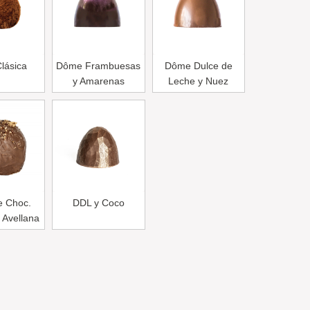
Clásica
Dôme Frambuesas
Dôme Dulce de
y Amarenas
Leche y Nuez
e Choc.
DDL y Coco
 Avellana