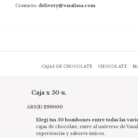
s a sábados de 11 a 19 hs
Contacto:
delivery@vasalissa.com
.
s 16hs se entregan en el día.
os no se realizan entregas.
CAJAS DE CHOCOLATE
CHOCOLATE
M
Caja x 50 u.
ARS($)
299000
Elegí tus 50 bombones entre todas las vari
cajas de chocolate, entre al universo de Vasal
experiencias y sabores únicos.