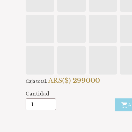
ARS($)
299000
Caja total:
Cantidad

A