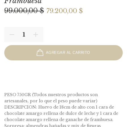
Frambuesa
99.000,00 $
79.200,00 $
AGREGAR AL CARRITO
SOLD OUT
PESO 750GR (Todos nuestros productos son
artesanales, por lo que el peso puede variar)
DESCRIPCION: Huevo de 18cm de alto con 1 cara de
chocolate amargo rellena de dulce de leche y 1 cara de
chocolate amargo rellena de ganache de frambuesa.
Sorpresa: almendras bañadas y mix de figuras